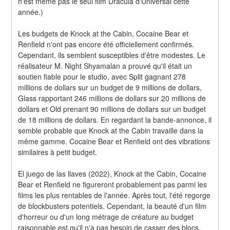
n'est même pas le seul film Dracula d'Universal cette 
année.)
Les budgets de Knock at the Cabin, Cocaine Bear et 
Renfield n'ont pas encore été officiellement confirmés. 
Cependant, ils semblent susceptibles d'être modestes. Le 
réalisateur M. Night Shyamalan a prouvé qu'il était un 
soutien fiable pour le studio, avec Split gagnant 278 
millions de dollars sur un budget de 9 millions de dollars, 
Glass rapportant 246 millions de dollars sur 20 millions de 
dollars et Old prenant 90 millions de dollars sur un budget 
de 18 millions de dollars. En regardant la bande-annonce, il 
semble probable que Knock at the Cabin travaille dans la 
même gamme. Cocaine Bear et Renfield ont des vibrations 
similaires à petit budget.
El juego de las llaves (2022), Knock at the Cabin, Cocaine 
Bear et Renfield ne figureront probablement pas parmi les 
films les plus rentables de l'année. Après tout, l'été regorge 
de blockbusters potentiels. Cependant, la beauté d'un film 
d'horreur ou d'un long métrage de créature au budget 
raisonnable est qu'il n'a pas besoin de casser des blocs. 