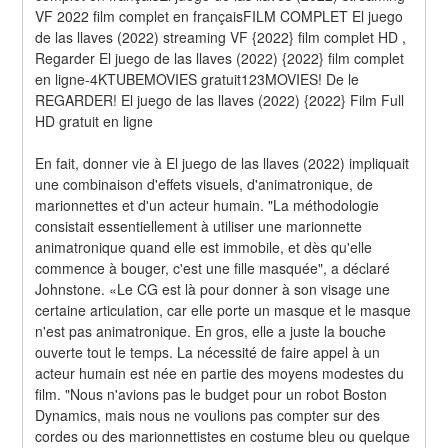
VF 2022 film complet en françaisFILM COMPLET El juego 
de las llaves (2022) streaming VF {2022} film complet HD , 
Regarder El juego de las llaves (2022) {2022} film complet 
en ligne-4KTUBEMOVIES gratuit123MOVIES! De le 
REGARDER! El juego de las llaves (2022) {2022} Film Full 
HD gratuit en ligne
En fait, donner vie à El juego de las llaves (2022) impliquait 
une combinaison d'effets visuels, d'animatronique, de 
marionnettes et d'un acteur humain. "La méthodologie 
consistait essentiellement à utiliser une marionnette 
animatronique quand elle est immobile, et dès qu'elle 
commence à bouger, c'est une fille masquée", a déclaré 
Johnstone. «Le CG est là pour donner à son visage une 
certaine articulation, car elle porte un masque et le masque 
n'est pas animatronique. En gros, elle a juste la bouche 
ouverte tout le temps. La nécessité de faire appel à un 
acteur humain est née en partie des moyens modestes du 
film. "Nous n'avions pas le budget pour un robot Boston 
Dynamics, mais nous ne voulions pas compter sur des 
cordes ou des marionnettistes en costume bleu ou quelque 