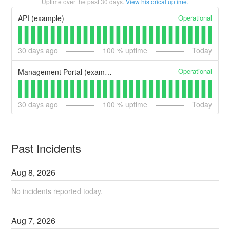
Uptime over the past
30
days.
View historical uptime.
Operational
API (example)
30
days ago
100
% uptime
Today
Operational
Management Portal (example)
30
days ago
100
% uptime
Today
Past Incidents
Aug
8
,
2026
No incidents reported today.
Aug
7
,
2026