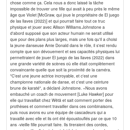
chose comme ça. Cela nous a donc laissé la tâche 
impossible de trouver une fille qui avait à peu près le même 
âge que Violet [McGraw, qui joue le propriétaire de El juego 
de las llaves (2022)] et qui pourrait faire tout ce truc 
physique et jouer avec Allison Williams.Johnstone a 
d'abord supposé que son acteur humain ne serait utilisé 
que pour des plans plus larges, mais une fois qu'il a choisi 
la jeune danseuse Amie Donald dans le rôle, il s'est rendu 
compte que son dévouement et ses capacités physiques lui 
permettraient de jouer El juego de las llaves (2022) dans 
une grande variété de scènes où elle était complètement 
convaincante quelle que soit la proximité de la caméra. 
"C'est une jeune actrice incroyable, et c'est une 
championne nationale de danse, et c'est une ceinture 
brune de karaté", a déclaré Johnstone. «Nous avons 
embauché un coach de mouvement [Luke Hawker] pour 
elle qui travaillait chez Wētā et sait comment porter des 
prothèses et comment travailler dans ces combinaisons, 
puis nous avons eu une équipe de cascadeurs qui a 
travaillé avec elle et ils ont été époustouflés par ce que 10 
ans -vieille fille pourrait faire. Ils tireraient des cordes, 