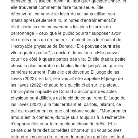
pensant qu'ils allaient devoir lui fabriquer quelque chose, et 
elle trouverait comment le faire toute seule. Elle 
découvrirait comment se lever du sol sans utiliser ses 
mains après seulement 45 minutes d'entraînement.En 
effet, certains des mouvements les plus bizarres du 
personnage – ceux que le public pourrait supposer avoir 
été créés dans un ordinateur – étaient tous le résultat de 
l'incroyable physique de Donald. "Elle pouvait courir très 
vite à quatre pattes", a déclaré Johnstone. «Elle pouvait 
courir de côté à quatre pattes très vite. Et elle était la petite 
chose la plus adorable et la plus timide jusqu'à ce que les 
caméras tournent. Puis elle est devenue El juego de las 
llaves (2022). En fait, elle voulait être appelée El juego de 
las llaves (2022) chaque fois qu'elle était sur le plateau. 
L'incroyable capacité de Donald à accomplir des actes 
physiquement difficiles est la clé de ce qui rend El juego de 
las llaves (2022) à la fois terrifiant et, parfois, hilarant, ce 
qui est exactement ce que Johnstone voulait. "Mon premier 
amour est la comédie, donc je suis toujours à la recherche 
d'opportunités pour faire quelque chose de drôle. Et je 
pense que faire des comédies d'horreur, où vous pouvez 
entendre les gens rire et crier de manière audible, est tout 