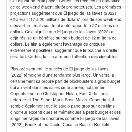
Cet espoir pourrait payer. Certes, les recettes du box-office 
de ce week-end étaient plutôt prometteuses. Les premières 
projections suggéraient que El juego de las llaves (2022) 
effraierait "17 à 20 millions de dollars" lors de son week-end 
d'ouverture, mais son total a été rapporté à 27 millions de 
dollars. Cela signifie que El juego de las llaves (2022) a 
déjà réalisé un bénéfice sur son budget de 12 millions de 
dollars. Le film a également l'avantage de critiques 
extrêmement positives, suggérant que le bouche à oreille 
sera fort. Certes, le film a retenu l'attention des cinéphiles.
Plus précisément, le succès de El juego de las llaves 
(2022) témoigne d'une tendance plus large. Universal a 
certainement sa propre part de blockbusters à gros budget 
qui arrivent dans les salles cette année, notamment 
Oppenheimer de Christopher Nolan, Fast X de Louis 
Leterrier et The Super Mario Bros. Movie. Cependant, il 
semble également que le studio parie gros sur des films 
d'horreur excentriques et mémétiques à petit budget et des 
longs métrages de créatures comme El juego de las llaves 
(2022), Knock at the Cabin, Cocaine Bear et Renfield.