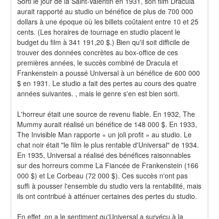
Sorti le jour de la Saint-Valentin en 1931, son film Dracula 
aurait rapporté au studio un bénéfice de plus de 700 000 
dollars à une époque où les billets coûtaient entre 10 et 25 
cents. (Les horaires de tournage en studio placent le 
budget du film à 341 191,20 $.) Bien qu'il soit difficile de 
trouver des données concrètes au box-office de ces 
premières années, le succès combiné de Dracula et 
Frankenstein a poussé Universal à un bénéfice de 600 000 
$ en 1931. Le studio a fait des pertes au cours des quatre 
années suivantes. , mais le genre s'en est bien sorti.
L'horreur était une source de revenu fiable. En 1932, The 
Mummy aurait réalisé un bénéfice de 148 000 $. En 1933, 
The Invisible Man rapporte « un joli profit » au studio. Le 
chat noir était "le film le plus rentable d'Universal" de 1934. 
En 1935, Universal a réalisé des bénéfices raisonnables 
sur des horreurs comme La Fiancée de Frankenstein (166 
000 $) et Le Corbeau (72 000 $). Ces succès n'ont pas 
suffi à pousser l'ensemble du studio vers la rentabilité, mais 
ils ont contribué à atténuer certaines des pertes du studio.
En effet, on a le sentiment qu'Universal a survécu à la 